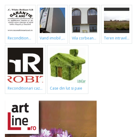
reconditionari cazi de baie
vand imobil ,790m,piata gorjului,pret negociabil
vila corbeanca
teren intravilan
reconditionari cazi de baie
case din lut si paie