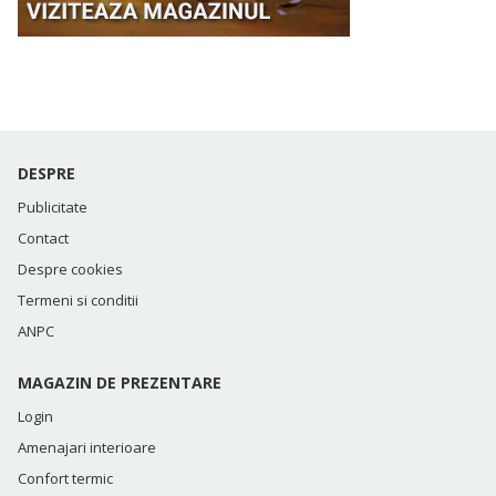
DESPRE
Publicitate
Contact
Despre cookies
Termeni si conditii
ANPC
MAGAZIN DE PREZENTARE
Login
Amenajari interioare
Confort termic