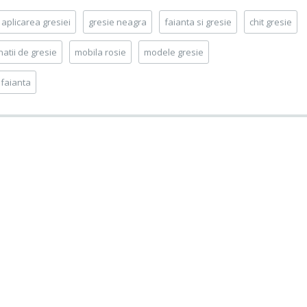
aplicarea gresiei
gresie neagra
faianta si gresie
chit gresie
atii de gresie
mobila rosie
modele gresie
 faianta