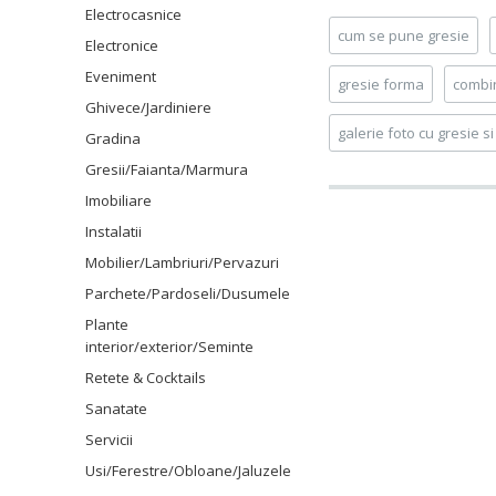
Electrocasnice
cum se pune gresie
Electronice
Eveniment
gresie forma
combin
Ghivece/Jardiniere
galerie foto cu gresie si
Gradina
Gresii/Faianta/Marmura
Imobiliare
Instalatii
Mobilier/Lambriuri/Pervazuri
Parchete/Pardoseli/Dusumele
Plante
interior/exterior/Seminte
Retete & Cocktails
Sanatate
Servicii
Usi/Ferestre/Obloane/Jaluzele