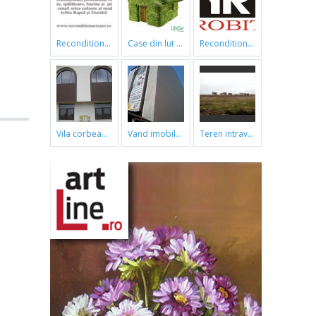
reconditionari cazi de baie
case din lut si paie
reconditionari cazi de baie
vila corbeanca
vand imobil ,790m,piata gorjului,pret negociabil
teren intravilan