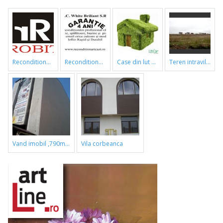
reconditionari cazi de baie
reconditionari cazi de baie
case din lut si paie
teren intravilan
vand imobil ,790m,piata gorjului,pret negociabil
vila corbeanca