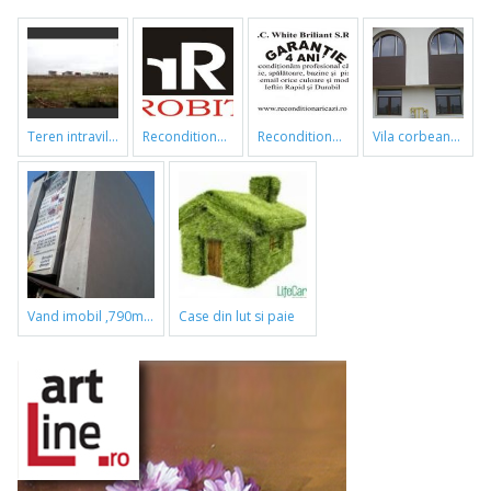
teren intravilan
reconditionari cazi de baie
reconditionari cazi de baie
vila corbeanca
vand imobil ,790m,piata gorjului,pret negociabil
case din lut si paie