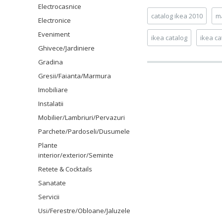
Electrocasnice
catalog ikea 2010
m
Electronice
Eveniment
ikea catalog
ikea ca
Ghivece/Jardiniere
Gradina
Gresii/Faianta/Marmura
Imobiliare
Instalatii
Mobilier/Lambriuri/Pervazuri
Parchete/Pardoseli/Dusumele
Plante
interior/exterior/Seminte
Retete & Cocktails
Sanatate
Servicii
Usi/Ferestre/Obloane/Jaluzele