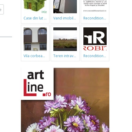
e
case din lut si paie
vand imobil ,790m,piata gorjului,pret negociabil
reconditionari cazi de baie
vila corbeanca
teren intravilan
reconditionari cazi de baie