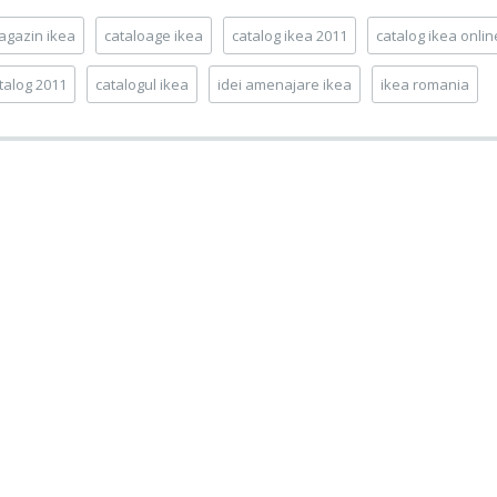
agazin ikea
cataloage ikea
catalog ikea 2011
catalog ikea onlin
talog 2011
catalogul ikea
idei amenajare ikea
ikea romania