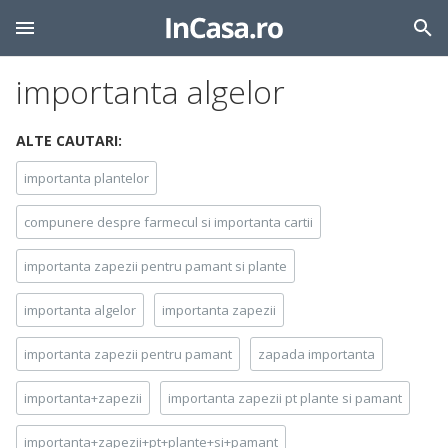
importanta algelor
ALTE CAUTARI:
importanta plantelor
compunere despre farmecul si importanta cartii
importanta zapezii pentru pamant si plante
importanta algelor
importanta zapezii
importanta zapezii pentru pamant
zapada importanta
importanta+zapezii
importanta zapezii pt plante si pamant
importanta+zapezii+pt+plante+si+pamant