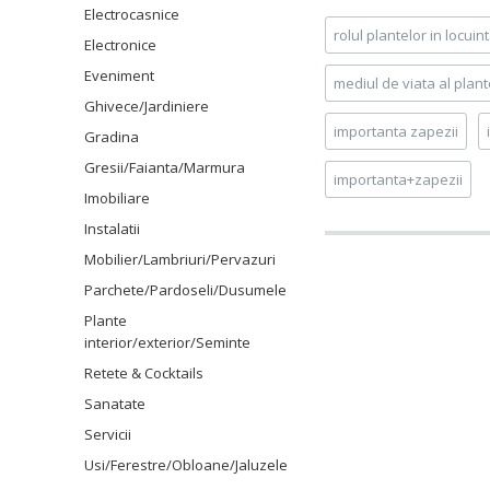
Electrocasnice
rolul plantelor in locuin
Electronice
Eveniment
mediul de viata al plant
Ghivece/Jardiniere
importanta zapezii
Gradina
Gresii/Faianta/Marmura
importanta+zapezii
Imobiliare
Instalatii
Mobilier/Lambriuri/Pervazuri
Parchete/Pardoseli/Dusumele
Plante
interior/exterior/Seminte
Retete & Cocktails
Sanatate
Servicii
Usi/Ferestre/Obloane/Jaluzele