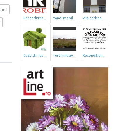
rtii
reconditionari cazi de baie
vand imobil ,790m,piata gorjului,pret negociabil
vila corbeanca
r
case din lut si paie
teren intravilan
reconditionari cazi de baie