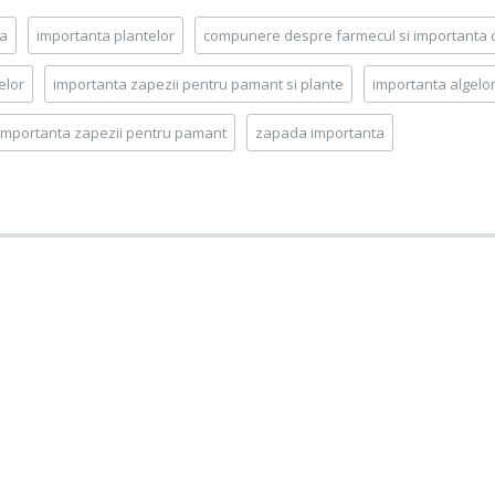
ta
importanta plantelor
compunere despre farmecul si importanta ca
elor
importanta zapezii pentru pamant si plante
importanta algelo
importanta zapezii pentru pamant
zapada importanta