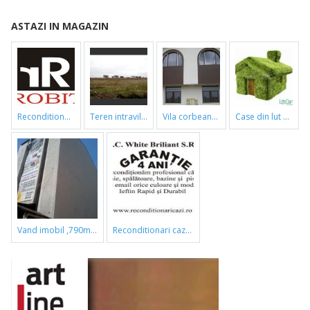
ASTAZI IN MAGAZIN
reconditionari cazi de baie
teren intravilan
vila corbeanca
case din lut si paie
vand imobil ,790m,piata gorjului,pret negociabil
reconditionari cazi de baie