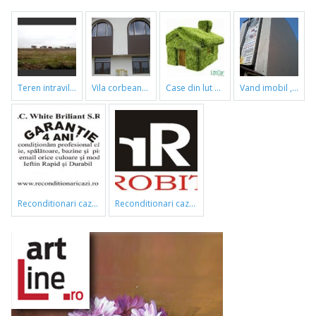
teren intravilan
vila corbeanca
case din lut si paie
vand imobil ,790m,piata gorjului,pret negociabil
reconditionari cazi de baie
reconditionari cazi de baie