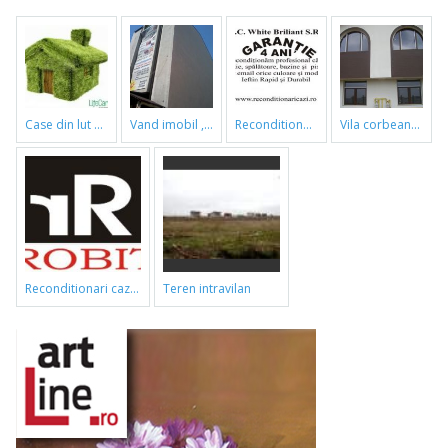
case din lut si paie
vand imobil ,790m,piata gorjului,pret negociabil
reconditionari cazi de baie
vila corbeanca
reconditionari cazi de baie
teren intravilan