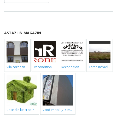
ASTAZI IN MAGAZIN
vila corbeanca
reconditionari cazi de baie
reconditionari cazi de baie
teren intravilan
case din lut si paie
vand imobil ,790m,piata gorjului,pret negociabil