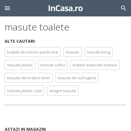
masute toalete
ALTE CAUTARI:
toalete de interior pentru bai
masute
masute living
masute plastic
masute cafea
toalete materiale matase
masute decorative lemn
masute de sufragerie
masute plastic copii
imagini masute
ASTAZI IN MAGAZIN