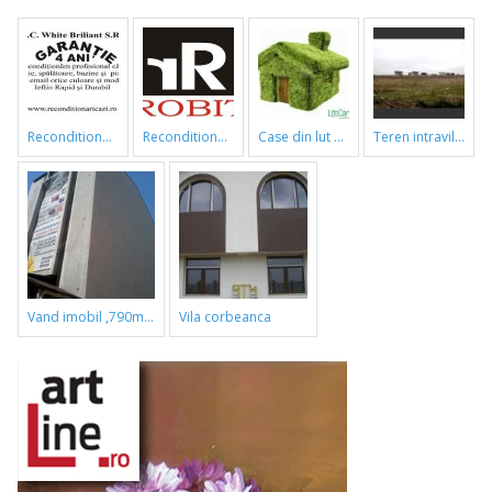
reconditionari cazi de baie
reconditionari cazi de baie
case din lut si paie
teren intravilan
vand imobil ,790m,piata gorjului,pret negociabil
vila corbeanca