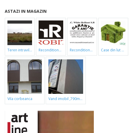
ASTAZI IN MAGAZIN
teren intravilan
reconditionari cazi de baie
reconditionari cazi de baie
case din lut si paie
vila corbeanca
vand imobil ,790m,piata gorjului,pret negociabil