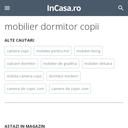
mobilier dormitor copii
ALTE CAUTARI:
camere copii
mobilier pentru hol
mobilier living
culoare dormitor
mobilier de gradina
mobilier debara
mobila camera copii
dormitor modern
camere de copiii .com
camere de copiii .com
ASTAZI IN MAGAZIN