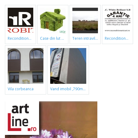
reconditionari cazi de baie
case din lut si paie
teren intravilan
reconditionari cazi de baie
vila corbeanca
vand imobil ,790m,piata gorjului,pret negociabil