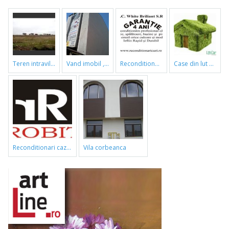
teren intravilan
vand imobil ,790m,piata gorjului,pret negociabil
reconditionari cazi de baie
case din lut si paie
reconditionari cazi de baie
vila corbeanca