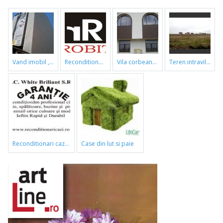
vand imobil ,790m,piata gorjului,pret negociabil
reconditionari cazi de baie
vila corbeanca
teren intravilan
reconditionari cazi de baie
case din lut si paie