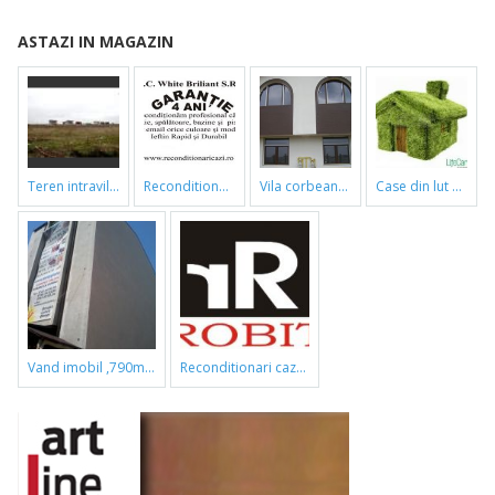
ASTAZI IN MAGAZIN
teren intravilan
reconditionari cazi de baie
vila corbeanca
case din lut si paie
vand imobil ,790m,piata gorjului,pret negociabil
reconditionari cazi de baie