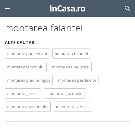
montarea faiantei
ALTE CAUTARI:
montarea parchetului
montarea faiantei
montarea lambriului
montarea unei gresi
montarea placilor rigips
montarea perdelelor
montarea gresiei
montarea gazonului
montarea+parchetului
montarea+gresiei