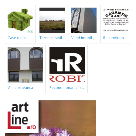
case din lut si paie
teren intravilan
vand imobil ,790m,piata gorjului,pret negociabil
reconditionari cazi de baie
vila corbeanca
reconditionari cazi de baie