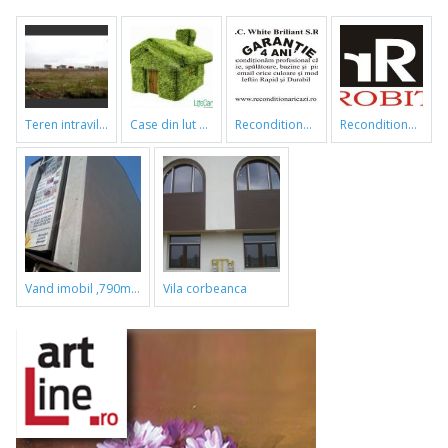
teren intravilan
case din lut si paie
reconditionari cazi de baie
reconditionari cazi de baie
vand imobil ,790m,piata gorjului,pret negociabil
vila corbeanca