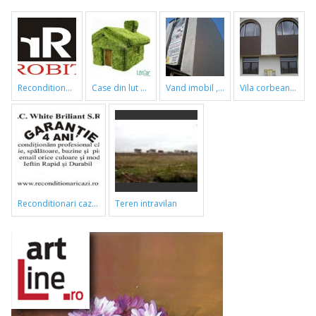
reconditionari cazi de baie
case din lut si paie
vand imobil ,790m,piata gorjului,pret negociabil
vila corbeanca
reconditionari cazi de baie
teren intravilan