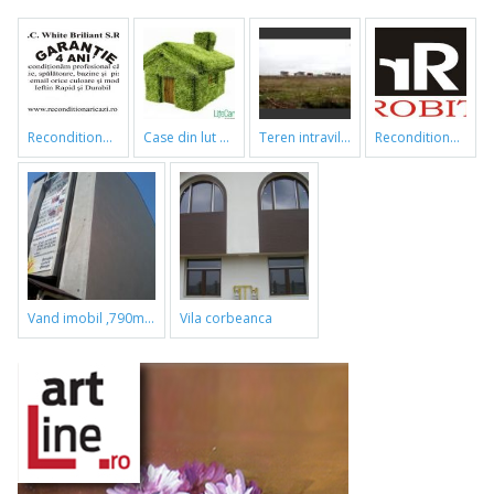
reconditionari cazi de baie
case din lut si paie
teren intravilan
reconditionari cazi de baie
vand imobil ,790m,piata gorjului,pret negociabil
vila corbeanca