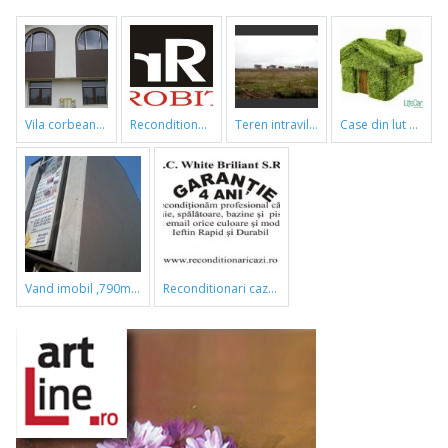
vila corbeanca
reconditionari cazi de baie
teren intravilan
case din lut si paie
vand imobil ,790m,piata gorjului,pret negociabil
reconditionari cazi de baie