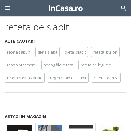
reteta de slabit
ALTE CAUTARI:
reteta sapun
dieta slabit
dieta+slabit
reteta+bulion
reteta otet mere
hering file reteta
reteta de legume
reteta crema vanilie
regim rapid de slabit
reteta branza
ASTAZI IN MAGAZIN