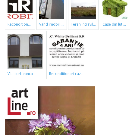
reconditionari cazi de baie
vand imobil ,790m,piata gorjului,pret negociabil
teren intravilan
case din lut si paie
vila corbeanca
reconditionari cazi de baie