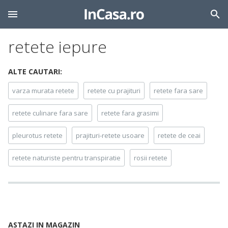
retete iepure
ALTE CAUTARI:
varza murata retete
retete cu prajituri
retete fara sare
retete culinare fara sare
retete fara grasimi
pleurotus retete
prajituri-retete usoare
retete de ceai
retete naturiste pentru transpiratie
rosii retete
ASTAZI IN MAGAZIN