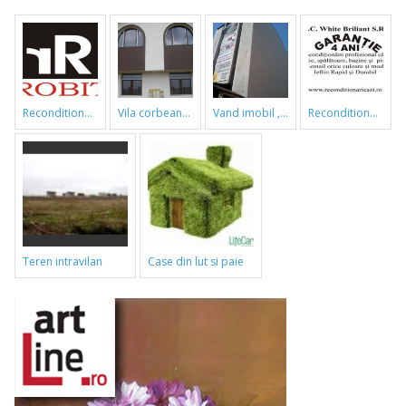
reconditionari cazi de baie
vila corbeanca
vand imobil ,790m,piata gorjului,pret negociabil
reconditionari cazi de baie
teren intravilan
case din lut si paie