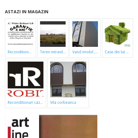
ASTAZI IN MAGAZIN
reconditionari cazi de baie
teren intravilan
vand imobil ,790m,piata gorjului,pret negociabil
case din lut si paie
reconditionari cazi de baie
vila corbeanca