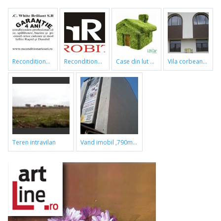
reconditionari cazi de baie
reconditionari cazi de baie
case din lut si paie
vila corbeanca
teren intravilan
vand imobil ,790m,piata gorjului,pret negociabil