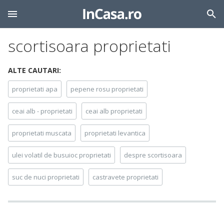
scortisoara proprietati
ALTE CAUTARI:
proprietati apa
pepene rosu proprietati
ceai alb - proprietati
ceai alb proprietati
proprietati muscata
proprietati levantica
ulei volatil de busuioc proprietati
despre scortisoara
suc de nuci proprietati
castravete proprietati