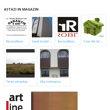
ASTAZI IN MAGAZIN
reconditionari cazi de baie
vand imobil ,790m,piata gorjului,pret negociabil
reconditionari cazi de baie
case din lut si paie
teren intravilan
vila corbeanca