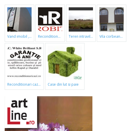
vand imobil ,790m,piata gorjului,pret negociabil
reconditionari cazi de baie
teren intravilan
vila corbeanca
reconditionari cazi de baie
case din lut si paie