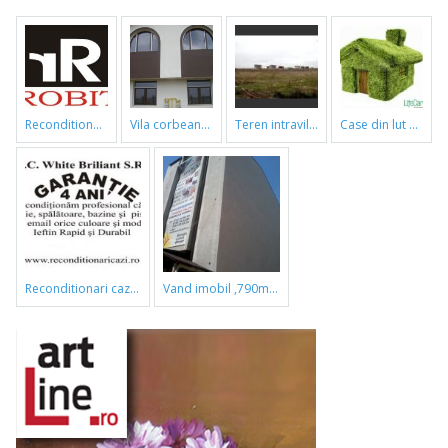
reconditionari cazi de baie
vila corbeanca
teren intravilan
case din lut si paie
reconditionari cazi de baie
vand imobil ,790m,piata gorjului,pret negociabil