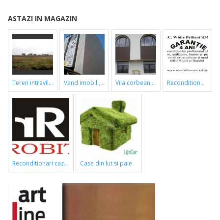
ASTAZI IN MAGAZIN
teren intravilan
vand imobil ,790m,piata gorjului,pret negociabil
vila corbeanca
reconditionari cazi de baie
reconditionari cazi de baie
case din lut si paie