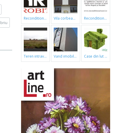
reconditionari cazi de baie
vila corbeanca
reconditionari cazi de baie
briu
teren intravilan
vand imobil ,790m,piata gorjului,pret negociabil
case din lut si paie