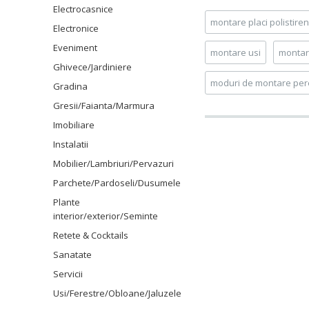
Electrocasnice
montare placi polistiren
Electronice
Eveniment
montare usi
monta
Ghivece/Jardiniere
moduri de montare peret
Gradina
Gresii/Faianta/Marmura
Imobiliare
Instalatii
Mobilier/Lambriuri/Pervazuri
Parchete/Pardoseli/Dusumele
Plante
interior/exterior/Seminte
Retete & Cocktails
Sanatate
Servicii
Usi/Ferestre/Obloane/Jaluzele