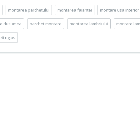
montarea parchetului
montarea faiantei
montare usa interior
re dusumea
parchet montare
montarea lambriului
montare lam
i rigips