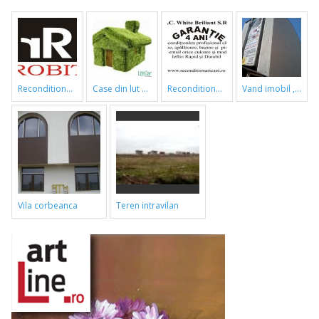
reconditionari cazi de baie
case din lut si paie
reconditionari cazi de baie
vand imobil ,790m,piata gorjului,pret negociabil
vila corbeanca
teren intravilan