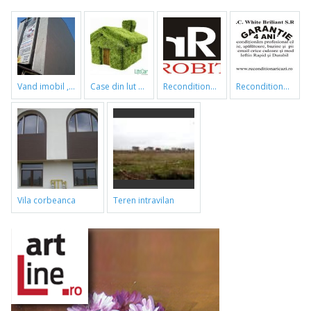
vand imobil ,790m,piata gorjului,pret negociabil
case din lut si paie
reconditionari cazi de baie
reconditionari cazi de baie
vila corbeanca
teren intravilan