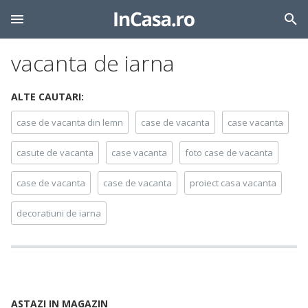
vacanta de iarna
ALTE CAUTARI:
case de vacanta din lemn
case de vacanta
case vacanta
casute de vacanta
case vacanta
foto case de vacanta
case de vacanta
case de vacanta
proiect casa vacanta
decoratiuni de iarna
ASTAZI IN MAGAZIN