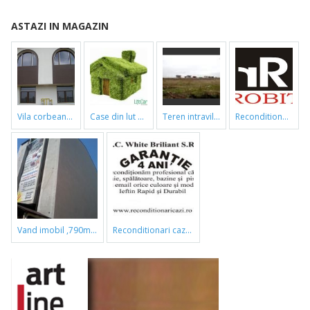
ASTAZI IN MAGAZIN
vila corbeanca
case din lut si paie
teren intravilan
reconditionari cazi de baie
vand imobil ,790m,piata gorjului,pret negociabil
reconditionari cazi de baie