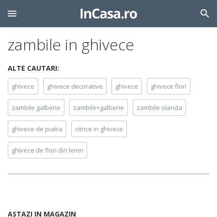
zambile in ghivece
ALTE CAUTARI:
ghivece
ghivece decorative
ghivece
ghivece flori
zambile galbene
zambile+galbene
zambile olanda
ghivece de piatra
citrice in ghivece
ghivece de flori din lemn
ASTAZI IN MAGAZIN