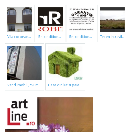
vila corbeanca
reconditionari cazi de baie
reconditionari cazi de baie
teren intravilan
vand imobil ,790m,piata gorjului,pret negociabil
case din lut si paie