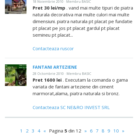
18 Noiembrie 2010 · Membru BASIC
Pret 30 lei/mp
. vand mai multe tipuri de piatra
naturala decorativa mai multe culori mai multe
dimensiuni. piatra naturala pt placat pe fundatie
pt placat pe jos pt placat gardul pt placat
semineu pt placat...
Contacteaza ruscor
FANTANI ARTEZIENE
28 Octombrie 2010 · Membru BASIC
Pret 1600 lei
. Executam la comanda o gama
variata de fantani arteziene din ciment
marmorat,alama, piatra naturala si bronz.
Contacteaza SC NE&RO INVEST SRL
1
2
3
4
«
Pagina
5
din 12
»
6
7
8
9
10
»