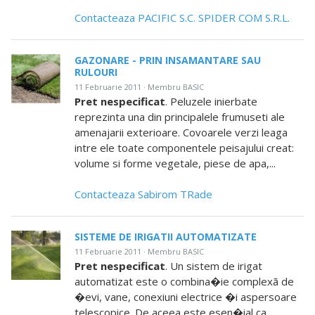
Contacteaza PACIFIC S.C. SPIDER COM S.R.L.
GAZONARE - PRIN INSAMANTARE SAU
RULOURI
11 Februarie 2011 · Membru BASIC
Pret nespecificat
. Peluzele inierbate
reprezinta una din principalele frumuseti ale
amenajarii exterioare. Covoarele verzi leaga
intre ele toate componentele peisajului creat:
volume si forme vegetale, piese de apa,...
Contacteaza Sabirom TRade
SISTEME DE IRIGATII AUTOMATIZATE
11 Februarie 2011 · Membru BASIC
Pret nespecificat
. Un sistem de irigat
automatizat este o combina�ie complexã de
�evi, vane, conexiuni electrice �i aspersoare
telescopice. De aceea este esen�ial ca