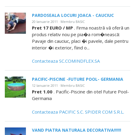
PARDOSEALA LOCURI JOACA - CAUCIUC
20 Ianuarie 2011 · Membru BASIC
Pret 17 EURO / MP
. Firma noastrã vã oferã un
produs relativ nou pe pia�a rom�neascã:
Pavaje din cauciuc, placi �i pavele, dale pentru
interior �i exterior, fiind o...
Contacteaza SC.COMINDFLEX.SA
PACIFIC-PISCINE -FUTURE POOL- GERMANIA
12 Ianuarie 2011 · Membru BASIC
Pret 1.00
. Pacific-Piscine din otel Future Pool-
Germania
Contacteaza PACIFIC S.C. SPIDER COM S.R.L.
VAND PIATRA NATURALA DECORATIVA!!!!!!