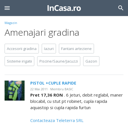
Magazin
Amenajari gradina
Accesorii gradina
Iazuri
Fantani arteziene
Sisteme irigatii
Piscine/Saune/Jacuzzi
Gazon
PISTOL +CUPLE RAPIDE
22 Mai 2011 · Membru BASIC
Pret 17,36 RON
. 6 Jeturi, debit reglabil, maner
blocabil, cu stut pt robinet, cupla rapida
aquastop si cupla rapida furtun
Contacteaza Teleterra SRL