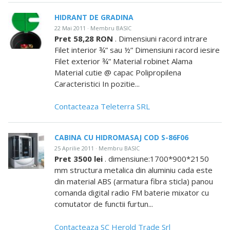
HIDRANT DE GRADINA
22 Mai 2011 · Membru BASIC
Pret 58,28 RON
. Dimensiuni racord intrare
Filet interior ¾” sau ½” Dimensiuni racord iesire
Filet exterior ¾” Material robinet Alama
Material cutie @ capac Polipropilena
Caracteristici In pozitie...
Contacteaza Teleterra SRL
CABINA CU HIDROMASAJ COD S-86F06
25 Aprilie 2011 · Membru BASIC
Pret 3500 lei
. dimensiune:1700*900*2150
mm structura metalica din aluminiu cada este
din material ABS (armatura fibra sticla) panou
comanda digital radio FM baterie mixator cu
comutator de functii furtun...
Contacteaza SC Herold Trade Srl