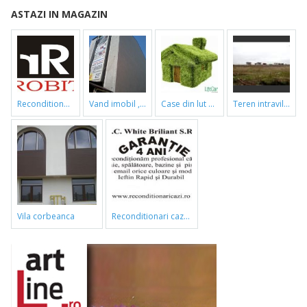
ASTAZI IN MAGAZIN
reconditionari cazi de baie
vand imobil ,790m,piata gorjului,pret negociabil
case din lut si paie
teren intravilan
vila corbeanca
reconditionari cazi de baie