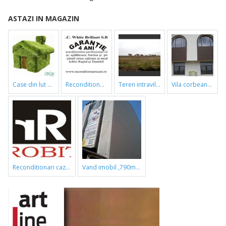
ASTAZI IN MAGAZIN
case din lut si paie
reconditionari cazi de baie
teren intravilan
vila corbeanca
reconditionari cazi de baie
vand imobil ,790m,piata gorjului,pret negociabil