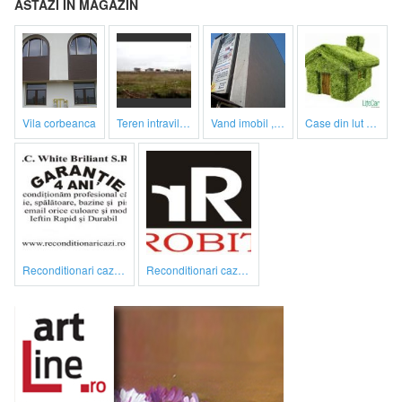
ASTAZI IN MAGAZIN
vila corbeanca
teren intravilan
vand imobil ,790m,piata gorjului,pret negociabil
case din lut si paie
reconditionari cazi de baie
reconditionari cazi de baie