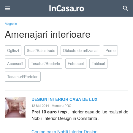
Magazin
Amenajari interioare
Oglinzi
Scari/Balustrade
Obiecte de artizanat
Perne
Accesorii
Tesaturi/Broderie
Fototapet
Tablouri
Tacamuri/Portelan
DESIGN INTERIOR CASA DE LUX
12 Mai 2014 · Membru PRO
Pret 10 euro / mp
. Interior casa de lux realizat de
Nobili Interior Design in Constanta .
Contacteaza Nobili Interior Design