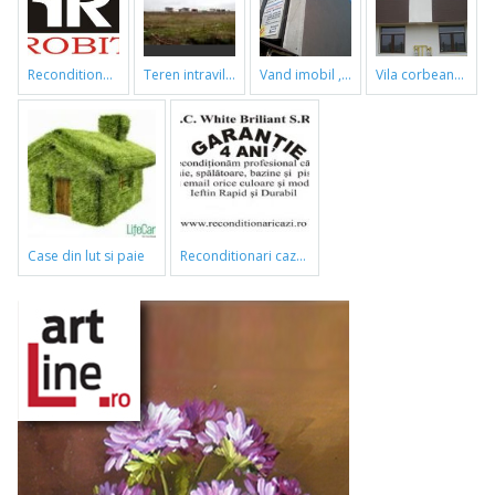
reconditionari cazi de baie
teren intravilan
vand imobil ,790m,piata gorjului,pret negociabil
vila corbeanca
case din lut si paie
reconditionari cazi de baie