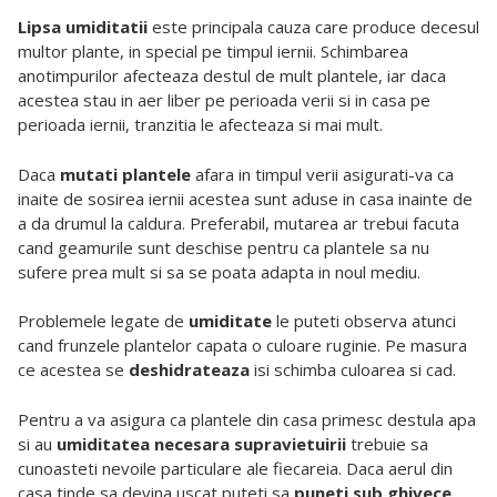
Lipsa umiditatii
este principala cauza care produce decesul
multor plante, in special pe timpul iernii. Schimbarea
anotimpurilor afecteaza destul de mult plantele, iar daca
acestea stau in aer liber pe perioada verii si in casa pe
perioada iernii, tranzitia le afecteaza si mai mult.
Daca
mutati plantele
afara in timpul verii asigurati-va ca
inaite de sosirea iernii acestea sunt aduse in casa inainte de
a da drumul la caldura. Preferabil, mutarea ar trebui facuta
cand geamurile sunt deschise pentru ca plantele sa nu
sufere prea mult si sa se poata adapta in noul mediu.
Problemele legate de
umiditate
le puteti observa atunci
cand frunzele plantelor capata o culoare ruginie. Pe masura
ce acestea se
deshidrateaza
isi schimba culoarea si cad.
Pentru a va asigura ca plantele din casa primesc destula apa
si au
umiditatea necesara supravietuirii
trebuie sa
cunoasteti nevoile particulare ale fiecareia. Daca aerul din
casa tinde sa devina uscat puteti sa
puneti sub ghivece