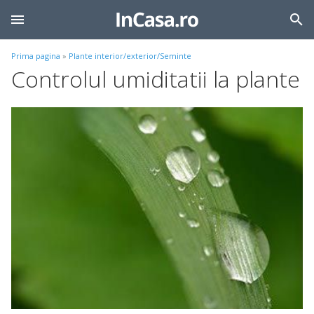
Prima pagina
»
Plante interior/exterior/Seminte
Controlul umiditatii la plante