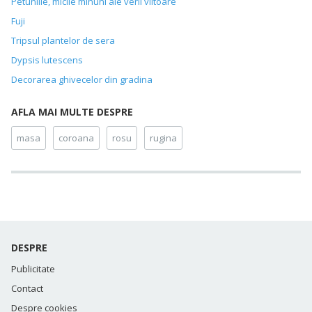
Petuniile, micile minuni ale verii viitoare
Fuji
Tripsul plantelor de sera
Dypsis lutescens
Decorarea ghivecelor din gradina
AFLA MAI MULTE DESPRE
masa
coroana
rosu
rugina
DESPRE
Publicitate
Contact
Despre cookies