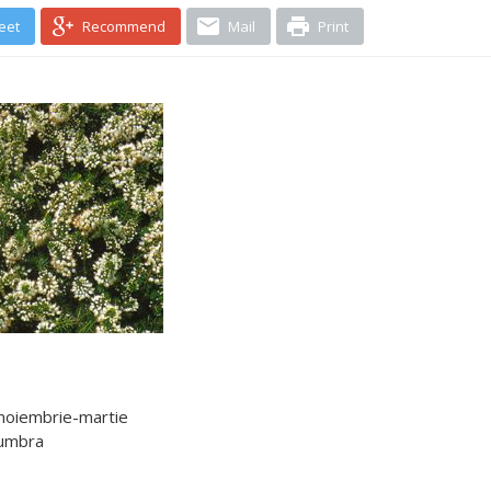
eet
Recommend
Mail
Print
: noiembrie-martie
numbra