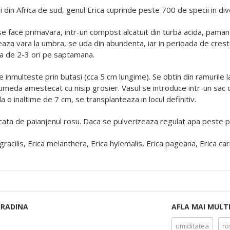
i din Africa de sud, genul Erica cuprinde peste 700 de specii in div
se face primavara, intr-un compost alcatuit din turba acida, pamant 
eaza vara la umbra, se uda din abundenta, iar in perioada de crester
a de 2-3 ori pe saptamana.
se inmulteste prin butasi (cca 5 cm lungime). Se obtin din ramurile lat
 umeda amestecat cu nisip grosier. Vasul se introduce intr-un sac 
a o inaltime de 7 cm, se transplanteaza in locul definitiv.
acata de paianjenul rosu. Daca se pulverizeaza regulat apa peste pl
a gracilis, Erica melanthera, Erica hyiemalis, Erica pageana, Erica c
GRADINA
AFLA MAI MULT
umiditatea
ro