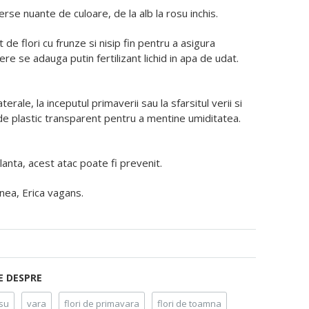
erse nuante de culoare, de la alb la rosu inchis.
de flori cu frunze si nisip fin pentru a asigura
e se adauga putin fertilizant lichid in apa de udat.
erale, la inceputul primaverii sau la sfarsitul verii si
de plastic transparent pentru a mentine umiditatea.
anta, acest atac poate fi prevenit.
arnea, Erica vagans.
E DESPRE
su
vara
flori de primavara
flori de toamna