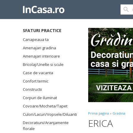
SFATURI PRACTICE
Canapeaua ta
Amenajari gradina
Amenajari interioare
Bricolaj/Unelte si scule
Case de vacanta
Confort termic
Constructii
Corpuri de iluminat
Covoare/Mocheta/Tapet
Prima pagina
»
Gradina
Culori/Lacuri/Vopsele/Diluanti
ERICA
Decoratiuni/Aranjamente
florale