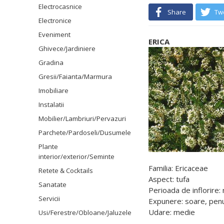
Electrocasnice
Share
Tw
Electronice
Eveniment
ERICA
Ghivece/Jardiniere
Gradina
Gresii/Faianta/Marmura
Imobiliare
Instalatii
Mobilier/Lambriuri/Pervazuri
Parchete/Pardoseli/Dusumele
Plante
interior/exterior/Seminte
Familia: Ericaceae
Retete & Cocktails
Aspect: tufa
Sanatate
Perioada de inflorire
Servicii
Expunere: soare, pe
Udare: medie
Usi/Ferestre/Obloane/Jaluzele