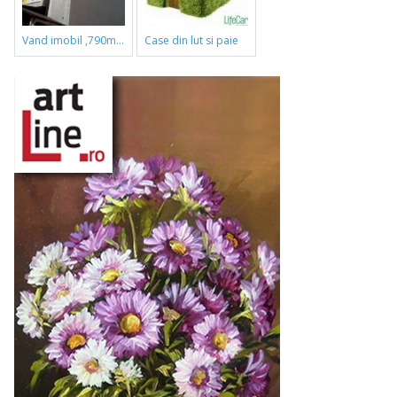
vand imobil ,790m,piata gorjului,pret negociabil
case din lut si paie