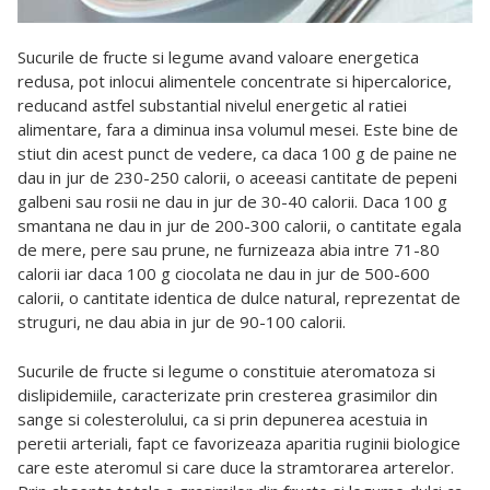
Sucurile de fructe si legume avand valoare energetica
redusa, pot inlocui alimentele concentrate si hipercalorice,
reducand astfel substantial nivelul energetic al ratiei
alimentare, fara a diminua insa volumul mesei. Este bine de
stiut din acest punct de vedere, ca daca 100 g de paine ne
dau in jur de 230-250 calorii, o aceeasi cantitate de pepeni
galbeni sau rosii ne dau in jur de 30-40 calorii. Daca 100 g
smantana ne dau in jur de 200-300 calorii, o cantitate egala
de mere, pere sau prune, ne furnizeaza abia intre 71-80
calorii iar daca 100 g ciocolata ne dau in jur de 500-600
calorii, o cantitate identica de dulce natural, reprezentat de
struguri, ne dau abia in jur de 90-100 calorii.
Sucurile de fructe si legume o constituie ateromatoza si
dislipidemiile, caracterizate prin cresterea grasimilor din
sange si colesterolului, ca si prin depunerea acestuia in
peretii arteriali, fapt ce favorizeaza aparitia ruginii biologice
care este ateromul si care duce la stramtorarea arterelor.