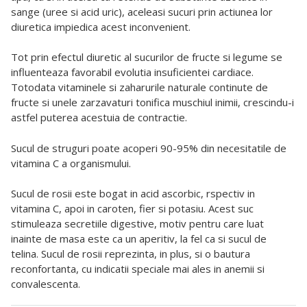
sange (uree si acid uric), aceleasi sucuri prin actiunea lor
diuretica impiedica acest inconvenient.
Tot prin efectul diuretic al sucurilor de fructe si legume se
influenteaza favorabil evolutia insuficientei cardiace.
Totodata vitaminele si zaharurile naturale continute de
fructe si unele zarzavaturi tonifica muschiul inimii, crescindu-i
astfel puterea acestuia de contractie.
Sucul de struguri poate acoperi 90-95% din necesitatile de
vitamina C a organismului.
Sucul de rosii este bogat in acid ascorbic, rspectiv in
vitamina C, apoi in caroten, fier si potasiu. Acest suc
stimuleaza secretiile digestive, motiv pentru care luat
inainte de masa este ca un aperitiv, la fel ca si sucul de
telina. Sucul de rosii reprezinta, in plus, si o bautura
reconfortanta, cu indicatii speciale mai ales in anemii si
convalescenta.