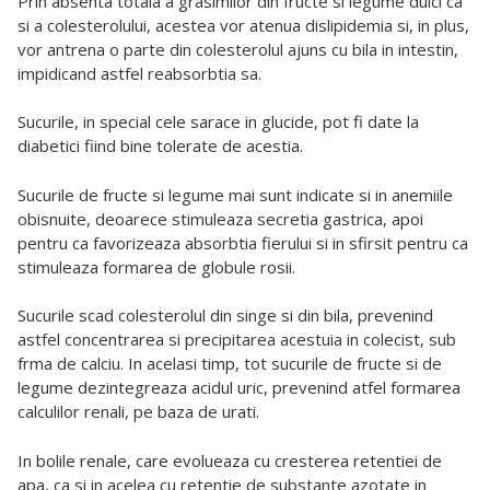
Prin absenta totala a grasimilor din fructe si legume dulci ca
si a colesterolului, acestea vor atenua dislipidemia si, in plus,
vor antrena o parte din colesterolul ajuns cu bila in intestin,
impidicand astfel reabsorbtia sa.
Sucurile, in special cele sarace in glucide, pot fi date la
diabetici fiind bine tolerate de acestia.
Sucurile de fructe si legume mai sunt indicate si in anemiile
obisnuite, deoarece stimuleaza secretia gastrica, apoi
pentru ca favorizeaza absorbtia fierului si in sfirsit pentru ca
stimuleaza formarea de globule rosii.
Sucurile scad colesterolul din singe si din bila, prevenind
astfel concentrarea si precipitarea acestuia in colecist, sub
frma de calciu. In acelasi timp, tot sucurile de fructe si de
legume dezintegreaza acidul uric, prevenind atfel formarea
calculilor renali, pe baza de urati.
In bolile renale, care evolueaza cu cresterea retentiei de
apa, ca si in acelea cu retentie de substante azotate in