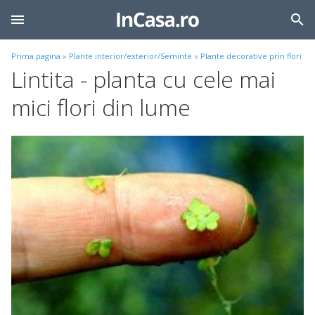
Prima pagina
»
Plante interior/exterior/Seminte
»
Plante decorative prin flori
Lintita - planta cu cele mai
mici flori din lume