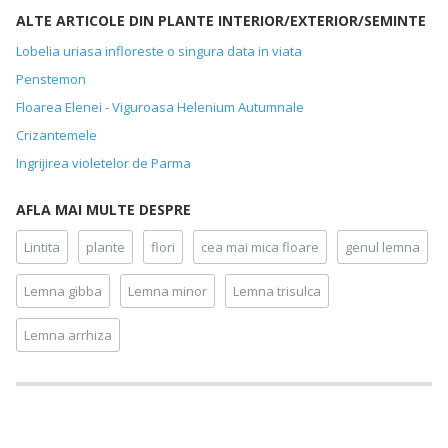
ALTE ARTICOLE DIN PLANTE INTERIOR/EXTERIOR/SEMINTE
Lobelia uriasa infloreste o singura data in viata
Penstemon
Floarea Elenei - Viguroasa Helenium Autumnale
Crizantemele
Ingrijirea violetelor de Parma
AFLA MAI MULTE DESPRE
Lintita
plante
flori
cea mai mica floare
genul lemna
Lemna gibba
Lemna minor
Lemna trisulca
Lemna arrhiza