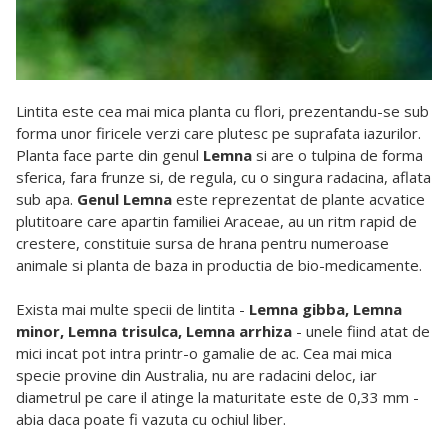
Lintita este cea mai mica planta cu flori, prezentandu-se sub
forma unor firicele verzi care plutesc pe suprafata iazurilor.
Planta face parte din genul
Lemna
si are o tulpina de forma
sferica, fara
frunze
si, de regula, cu o singura radacina, aflata
sub apa.
Genul Lemna
este reprezentat de plante acvatice
plutitoare care apartin familiei Araceae, au un ritm rapid de
crestere, constituie sursa de hrana pentru numeroase
animale si planta de baza in productia de bio-medicamente.
Exista mai multe specii de lintita -
Lemna gibba, Lemna
minor, Lemna trisulca, Lemna arrhiza
- unele fiind atat de
mici incat pot intra printr-o gamalie de ac. Cea mai mica
specie provine din Australia, nu are radacini deloc, iar
diametrul pe care il atinge la maturitate este de 0,33 mm -
abia daca poate fi vazuta cu ochiul liber.