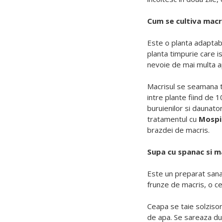
Cum se cultiva macr
Este o planta adaptabi
planta timpurie care is
nevoie de mai multa ap
Macrisul se seamana t
intre plante fiind de 1
buruienilor si daunato
tratamentul cu
Mospi
brazdei de macris.
Supa cu spanac si m
Este un preparat sana
frunze de macris, o ce
Ceapa se taie solzisor
de apa. Se sareaza dup