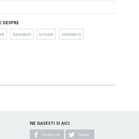
E DESPRE
te
daunatori
la mare
seminte in
NE GASESTI SI AICI
Facebook
Twitter