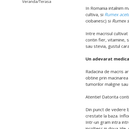
Veranda/Terasa
In Romania intalnim ma
cultiva, si
Rumex aceto
ciobanesc) si
Rumex s
Intre macrisul cultivat
contin fier, vitamine, 
sau stevia, gustul car
Un adevarat medica
Radacina de macris are
obtine prin macinarea 
tumorilor maligne sau 
Atentie! Datorita cont
Din punct de vedere b
crestate la baza. Inflo
Intr-un gram intra in
incoltesc in doua zile,