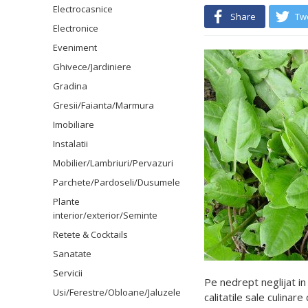
Electrocasnice
Share
Tw
Electronice
Eveniment
Ghivece/Jardiniere
Gradina
Gresii/Faianta/Marmura
Imobiliare
Instalatii
Mobilier/Lambriuri/Pervazuri
Parchete/Pardoseli/Dusumele
Plante
interior/exterior/Seminte
Retete & Cocktails
Sanatate
Servicii
Pe nedrept neglijat in
Usi/Ferestre/Obloane/Jaluzele
calitatile sale culinare