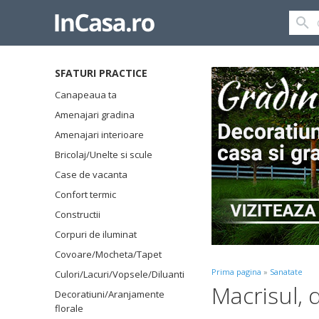
SFATURI PRACTICE
Canapeaua ta
Amenajari gradina
Amenajari interioare
Bricolaj/Unelte si scule
Case de vacanta
Confort termic
Constructii
Corpuri de iluminat
Covoare/Mocheta/Tapet
Prima pagina
»
Sanatate
Culori/Lacuri/Vopsele/Diluanti
Macrisul,
Decoratiuni/Aranjamente
florale