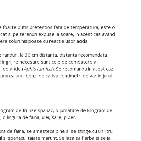
ste foarte putin pretentios fata de temperatura, este o
a cat si pe terenuri expuse la soare, in acest caz avand
era soluri nisipoase cu reactie usor acida.
 randuri, la 30 cm distanta, distanta recomandata
 de ingrijire necesare sunt cele de combatere a
si de afide (
Aphis lumicis
). Se recomanda in acest caz
sararea unei benzi de cativa centimetri de var in jurul
ilogram de frunze spanac, o jumatate de kilogram de
 lingura de faina, ulei, sare, piper.
ura de faina, se amesteca bine si se stinge cu un litru
si spanacul taiate marunt. Se lasa sa fiarba si se ia