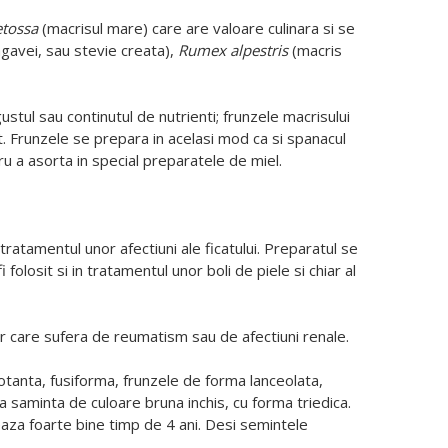
tossa
(macrisul mare) care are valoare culinara si se
gavei, sau stevie creata),
Rumex alpestris
(macris
ustul sau continutul de nutrienti; frunzele macrisului
ent. Frunzele se prepara in acelasi mod ca si spanacul
ru a asorta in special preparatele de miel.
tratamentul unor afectiuni ale ficatului. Preparatul se
olosit si in tratamentul unor boli de piele si chiar al
lor care sufera de reumatism sau de afectiuni renale.
tanta, fusiforma, frunzele de forma lanceolata,
gura saminta de culoare bruna inchis, cu forma triedica.
aza foarte bine timp de 4 ani. Desi semintele