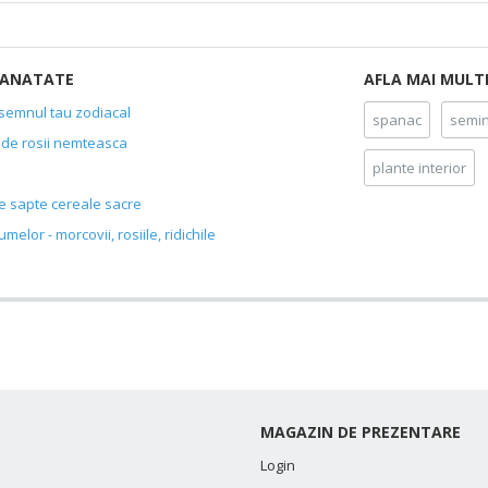
 SANATATE
AFLA MAI MULT
 semnul tau zodiacal
spanac
semin
pa de rosii nemteasca
plante interior
le sapte cereale sacre
melor - morcovii, rosiile, ridichile
MAGAZIN DE PREZENTARE
Login