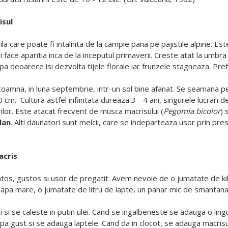
isul
la care poate fi intalnita de la campie pana pe pajistile alpine. E
i face aparitia inca de la inceputul primaverii. Creste atat la umbr
a deoarece isi dezvolta tijele florale iar frunzele stagneaza. Pref
oamna, in luna septembrie, intr-un sol bine afanat. Se seamana pe
0 cm.
Cultura astfel infiintata dureaza 3 - 4 ani, singurele lucrari
rilor. Este atacat frecvent de musca macrisului (
Pegomia bicolor
) 
lan
. Alti daunatori sunt melcii, care se indeparteaza usor prin pre
acris
.
tos, gustos si usor de pregatit. Avem nevoie de o jumatate de k
apa mare, o jumatate de litru de lapte, un pahar mic de smantana, o
i si se caleste in putin ulei. Cand se ingalbeneste se adauga o ling
a gust si se adauga laptele. Cand da in clocot, se adauga macrisul 