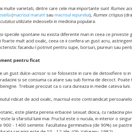
i multe varietati, dintre care cele mai importante sunt
Rumex ace
sella
(
macrisul marunt
sau
macrisul iepurelui
),
Rumex crispus
(dra
cutatus
utilizate indeosebi in medicina populara.
 si speciile spontane nu exista diferente mari in ceea ce priveste g
si foarte mult acid oxalic, ceea ce ii confera un gust acru, astring
acteristic facandu-l potrivit pentru supe, borsuri, piureuri sau pent
ment pentru ficat
 un gust dulce-acrisor si se foloseste in cure de detoxifiere si in 
radacinii si se consuma ca atare sau sub forma de decoct. Poate fi f
benigne. Trebuie precizat ca o cura dureaza in medie cateva luni.
inutul ridicat de acid oxalic, macrisul este contraindicat persoane
otanic, este planta perena erbacee sexuat dioica, cu radacina pivo
reste la sfarsitul lunii mai. Fructul este o nucula, in interior o sin
tre 900 - 1400 seminte. Facultatea germinativa (de 90%) se pastre
 durata rasaririi este de 10 - 12 zile. (Gh. Valceanu, 1982)