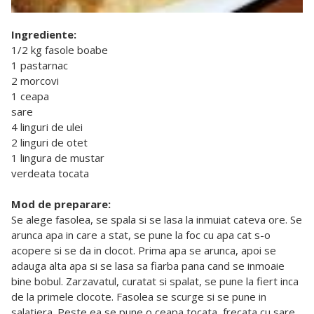
Ingrediente:
1/2 kg fasole boabe
1 pastarnac
2 morcovi
1 ceapa
sare
4 linguri de ulei
2 linguri de otet
1 lingura de mustar
verdeata tocata
Mod de preparare:
Se alege fasolea, se spala si se lasa la inmuiat cateva ore. Se
arunca apa in care a stat, se pune la foc cu apa cat s-o
acopere si se da in clocot. Prima apa se arunca, apoi se
adauga alta apa si se lasa sa fiarba pana cand se inmoaie
bine bobul. Zarzavatul, curatat si spalat, se pune la fiert inca
de la primele clocote. Fasolea se scurge si se pune in
salatiera. Peste ea se pune o ceapa tocata, frecata cu sare