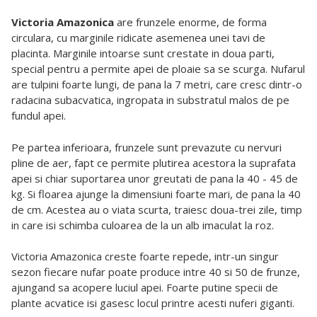
Victoria Amazonica
are frunzele enorme, de forma
circulara, cu marginile ridicate asemenea unei tavi de
placinta. Marginile intoarse sunt crestate in doua parti,
special pentru a permite apei de ploaie sa se scurga. Nufarul
are tulpini foarte lungi, de pana la 7 metri, care cresc dintr-o
radacina subacvatica, ingropata in substratul malos de pe
fundul apei.
Pe partea inferioara, frunzele sunt prevazute cu nervuri
pline de aer, fapt ce permite plutirea acestora la suprafata
apei si chiar suportarea unor greutati de pana la 40 - 45 de
kg. Si floarea ajunge la dimensiuni foarte mari, de pana la 40
de cm. Acestea au o viata scurta, traiesc doua-trei zile, timp
in care isi schimba culoarea de la un alb imaculat la roz.
Victoria Amazonica creste foarte repede, intr-un singur
sezon fiecare nufar poate produce intre 40 si 50 de frunze,
ajungand sa acopere luciul apei. Foarte putine specii de
plante acvatice isi gasesc locul printre acesti nuferi giganti.