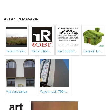
ASTAZI IN MAGAZIN
teren intravilan
reconditionari cazi de baie
reconditionari cazi de baie
case din lut si paie
vila corbeanca
vand imobil ,790m,piata gorjului,pret negociabil