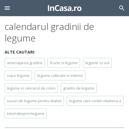
calendarul gradinii de
legume
ALTE CAUTARI:
amenajarea gradinii
fructe si legume
legume cu iod
supa legume
legume cultivate in interior
legume in cancerul de colon
gradini de legume
sucuri de legume pentru diabet
legume care contin vitamina a
totul+despre+legume