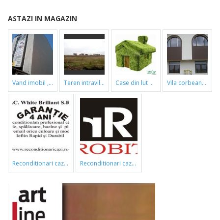
ASTAZI IN MAGAZIN
vand imobil ,790m,piata gorjului,pret negociabil
teren intravilan
case din lut si paie
vila corbeanca
reconditionari cazi de baie
reconditionari cazi de baie