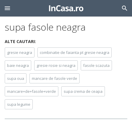
supa fasole neagra
ALTE CAUTARI:
gresie neagra
combinatie de faianta pt gresie neagra
baie neagra
gresie rosie si neagra
fasole scazuta
supa oua
mancare de fasole verde
mancare+de+fasole+verde
supa crema de ceapa
supa legume